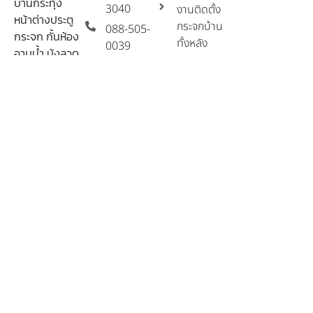
บานกระทุ้ง
3040
งานติดตั้ง
หน้าต่างประตู
กระจกบ้าน
088-505-
กระจก กั้นห้อง
ทั้งหลัง
0039
อาบน้ำ มุ้งลวด
งานกั้นห้อง
thanom3668@gmail.com
งานกระจกทุก
อาบน้ำ
ชนิด
facebook
ชุดประตู
บานเฟี้ยม
รับติดตั้งกระ
จกอลูมิ
ติดตั้งแบบ
เนียม-ถนอม
บานเลื่อน 6
การช่าง
บาน
Copyright © All Rights Reserved.
น
โ
ย
บ
า
ย