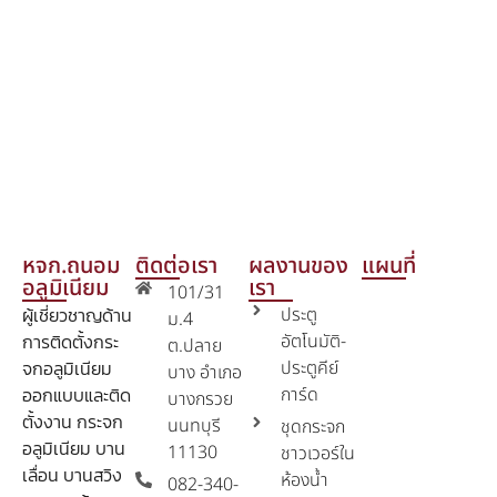
หจก.ถนอม
ติดต่อเรา
ผลงานของ
แผนที่
อลูมิเนียม
เรา
101/31
ผู้เชี่ยวชาญด้าน
ประตู
ม.4
การติดตั้งกระ
อัตโนมัติ-
ต.ปลาย
จกอลูมิเนียม
ประตูคีย์
บาง อำเภอ
ออกแบบและติด
การ์ด
บางกรวย
ตั้งงาน กระจก
นนทบุรี
ชุดกระจก
อลูมิเนียม บาน
11130
ชาวเวอร์ใน
เลื่อน บานสวิง
ห้องน้ำ
082-340-