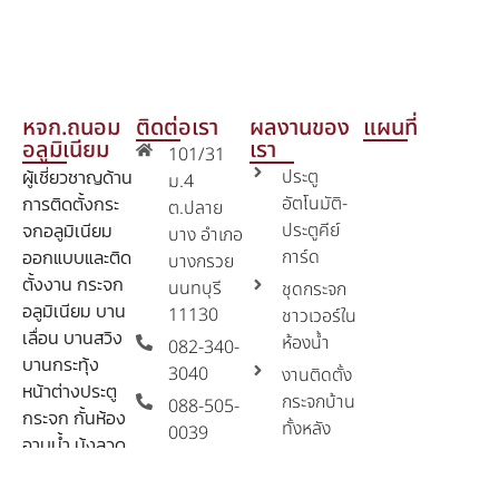
หจก.ถนอม
ติดต่อเรา
ผลงานของ
แผนที่
อลูมิเนียม
เรา
101/31
ผู้เชี่ยวชาญด้าน
ประตู
ม.4
การติดตั้งกระ
อัตโนมัติ-
ต.ปลาย
จกอลูมิเนียม
ประตูคีย์
บาง อำเภอ
ออกแบบและติด
การ์ด
บางกรวย
ตั้งงาน กระจก
นนทบุรี
ชุดกระจก
อลูมิเนียม บาน
11130
ชาวเวอร์ใน
เลื่อน บานสวิง
ห้องน้ำ
082-340-
บานกระทุ้ง
3040
งานติดตั้ง
หน้าต่างประตู
กระจกบ้าน
088-505-
กระจก กั้นห้อง
ทั้งหลัง
0039
อาบน้ำ มุ้งลวด
งานกั้นห้อง
thanom3668@gmail.com
งานกระจกทุก
อาบน้ำ
ชนิด